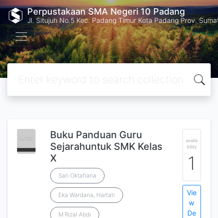
Perpustakaan SMA Negeri 10 Padang
Jl. Situjuh No.5 Kec. Padang Timur Kota Padang Prov. Suma
Buku Panduan Guru
availa
Sejarahuntuk SMK Kelas
bility
X
1
Sari Oktafiana
Vie
Eka Wardana, Hartati
w
De
M Rizal Abdi