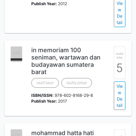
Vie
Publish Year:
2012
w
De
tail
in memoriam 100
availa
seniman, wartawan dan
bility
budayawan sumatera
5
barat
nazif basir
taufiq ismail
Vie
w
ISBN/ISSN:
978-602-8168-29-8
De
Publish Year:
2017
tail
mohammad hatta hati