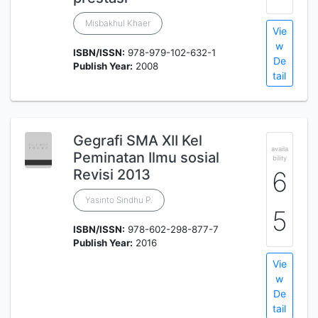
Misbakhul Khaer
Vie
w
ISBN/ISSN:
978-979-102-632-1
De
Publish Year:
2008
tail
Gegrafi SMA XII Kel
availa
Peminatan Ilmu sosial
bility
Revisi 2013
6
Yasinto Sindhu P.
5
ISBN/ISSN:
978-602-298-877-7
Publish Year:
2016
Vie
w
De
tail