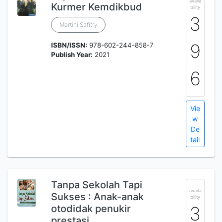
availa
Kurmer Kemdikbud
bility
3
Martini Safitry
9
ISBN/ISSN:
978-602-244-858-7
Publish Year:
2021
6
Vie
w
De
tail
Tanpa Sekolah Tapi
availa
Sukses : Anak-anak
bility
otodidak penukir
3
prestasi