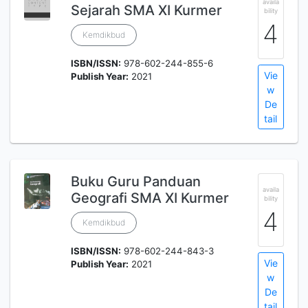
availa
Sejarah SMA XI Kurmer
bility
4
Kemdikbud
ISBN/ISSN:
978-602-244-855-6
Vie
Publish Year:
2021
w
De
tail
Buku Guru Panduan
availa
Geografi SMA XI Kurmer
bility
4
Kemdikbud
ISBN/ISSN:
978-602-244-843-3
Vie
Publish Year:
2021
w
De
tail