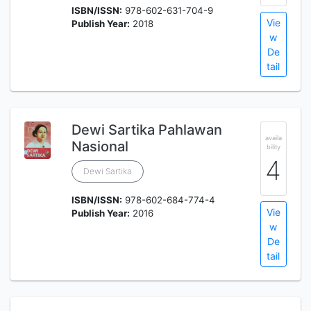
ISBN/ISSN:
978-602-631-704-9
Vie
Publish Year:
2018
w
De
tail
Dewi Sartika Pahlawan
availa
Nasional
bility
4
Dewi Sartika
ISBN/ISSN:
978-602-684-774-4
Vie
Publish Year:
2016
w
De
tail