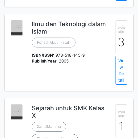
Ilmu dan Teknologi dalam
availa
Islam
bility
3
Rohadi Abdul Fatah
ISBN/ISSN:
978-518-145-9
Vie
Publish Year:
2005
w
De
tail
Sejarah untuk SMK Kelas
availa
X
bility
1
Sari Oktafiana