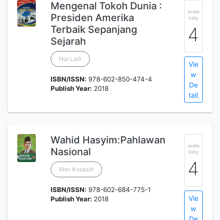
Mengenal Tokoh Dunia :
availa
Presiden Amerika
bility
Terbaik Sepanjang
4
Sejarah
Nur Laili
Vie
w
ISBN/ISSN:
978-602-850-474-4
De
Publish Year:
2018
tail
Wahid Hasyim:Pahlawan
availa
Nasional
bility
4
Alwi Kosasih
ISBN/ISSN:
978-602-684-775-1
Vie
Publish Year:
2018
w
De