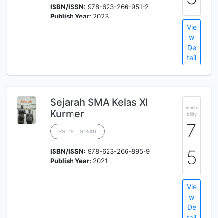
ISBN/ISSN:
978-623-266-951-2
Publish Year:
2023
Vie
w
De
tail
Sejarah SMA Kelas XI
availa
Kurmer
bility
7
Ratna Hapsari
5
ISBN/ISSN:
978-623-266-895-9
Publish Year:
2021
Vie
w
De
tail