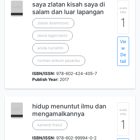
saya zlatan kisah saya di
availa
salam dan luar lapangan
bility
1
zlatan ibrahimovic
david lagercrantz
Vie
w
anida nurrahmi
De
norman erikson pasaribu
tail
ISBN/ISSN:
978-602-424-405-7
Publish Year:
2017
hidup menuntut ilmu dan
availa
mengamalkannya
bility
1
kamardi thalut
ISBN/ISSN:
978-602-99994-0-2