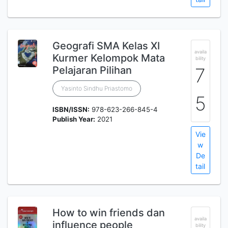
Geografi SMA Kelas XI
availa
Kurmer Kelompok Mata
bility
Pelajaran Pilihan
7
Yasinto Sindhu Priastomo
5
ISBN/ISSN:
978-623-266-845-4
Publish Year:
2021
Vie
w
De
tail
How to win friends dan
availa
influence people
bility