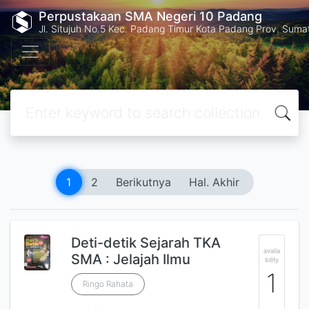
Perpustakaan SMA Negeri 10 Padang
Jl. Situjuh No.5 Kec. Padang Timur Kota Padang Prov. Suma
1
2
Berikutnya
Hal. Akhir
Deti-detik Sejarah TKA
availa
SMA : Jelajah Ilmu
bility
1
Ringo Rahata