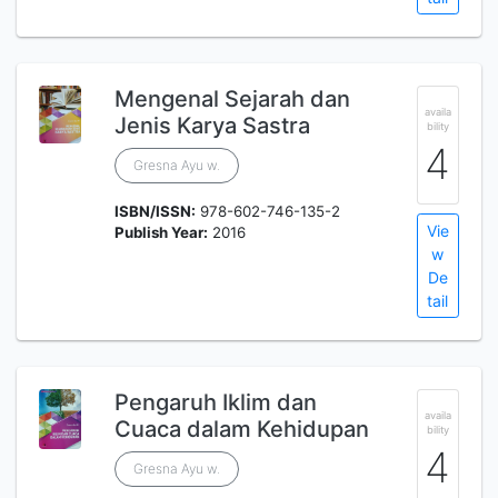
Mengenal Sejarah dan
availa
Jenis Karya Sastra
bility
4
Gresna Ayu w.
ISBN/ISSN:
978-602-746-135-2
Vie
Publish Year:
2016
w
De
tail
Pengaruh Iklim dan
availa
Cuaca dalam Kehidupan
bility
4
Gresna Ayu w.