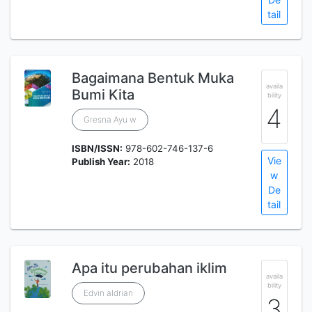
tail
Bagaimana Bentuk Muka
availa
Bumi Kita
bility
4
Gresna Ayu w
ISBN/ISSN:
978-602-746-137-6
Vie
Publish Year:
2018
w
De
tail
Apa itu perubahan iklim
availa
bility
Edvin aldrian
3