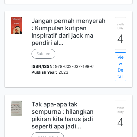
Jangan pernah menyerah
availa
: Kumpulan kutipan
bility
Inspiratif dari jack ma
4
pendiri al…
Suk Lee
Vie
w
ISBN/ISSN:
978-602-037-198-6
De
Publish Year:
2023
tail
Tak apa-apa tak
availa
sempurna : hilangkan
bility
pikiran kita harus jadi
4
seperti apa jadi…