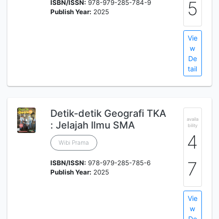
5
ISBN/ISSN:
978-979-285-784-9
Publish Year:
2025
Vie
w
De
tail
Detik-detik Geografi TKA
availa
: Jelajah Ilmu SMA
bility
4
Wibi Prama
7
ISBN/ISSN:
978-979-285-785-6
Publish Year:
2025
Vie
w
De