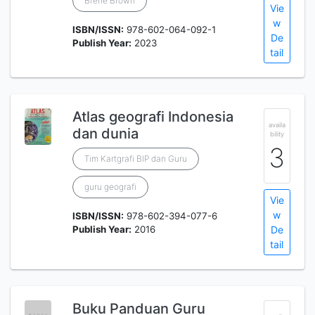
Brene Brown
Vie
w
ISBN/ISSN:
978-602-064-092-1
De
Publish Year:
2023
tail
Atlas geografi Indonesia
availa
dan dunia
bility
3
Tim Kartgrafi BIP dan Guru
guru geografi
Vie
w
ISBN/ISSN:
978-602-394-077-6
Publish Year:
2016
De
tail
Buku Panduan Guru