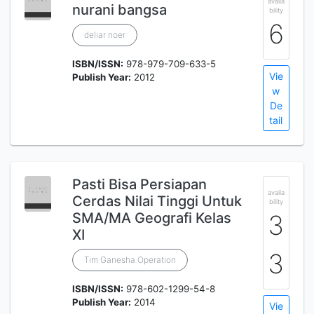
availa
nurani bangsa
bility
6
deliar noer
ISBN/ISSN:
978-979-709-633-5
Vie
Publish Year:
2012
w
De
tail
Pasti Bisa Persiapan
availa
Cerdas Nilai Tinggi Untuk
bility
SMA/MA Geografi Kelas
3
XI
3
Tim Ganesha Operation
ISBN/ISSN:
978-602-1299-54-8
Publish Year:
2014
Vie