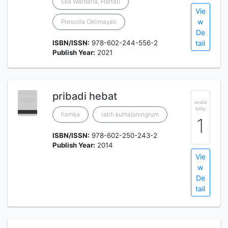
Eka Wardana, Hartati
Vie
w
Prescilla Oktimayati
De
ISBN/ISSN:
978-602-244-556-2
tail
Publish Year:
2021
pribadi hebat
availa
bility
hamka
ratih kumalaningrum
1
ISBN/ISSN:
978-602-250-243-2
Publish Year:
2014
Vie
w
De
tail