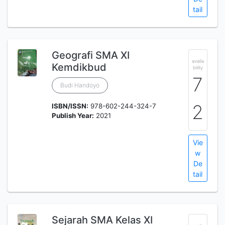
tail
Geografi SMA XI
availa
Kemdikbud
bility
7
Budi Handoyo
2
ISBN/ISSN:
978-602-244-324-7
Publish Year:
2021
Vie
w
De
tail
Sejarah SMA Kelas XI