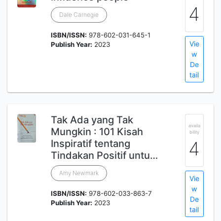
4
Dale Carnegie
ISBN/ISSN:
978-602-031-645-1
Vie
Publish Year:
2023
w
De
tail
Tak Ada yang Tak
availa
Mungkin : 101 Kisah
bility
Inspiratif tentang
4
Tindakan Positif untu…
Amy Newmark
Vie
w
ISBN/ISSN:
978-602-033-863-7
De
Publish Year:
2023
tail