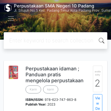
Perpustakaan SMA Negeri 10 Padang
Jl. Situjuh No.5 Kec. Padang Timur Kota Padang Prov. Suma
Perpustakaan idaman ;
availa
Panduan pratis
bility
mengelola perpustakaan
2
Karin
karin
Vie
ISBN/ISSN:
978-623-747-863-8
w
Publish Year:
2023
De